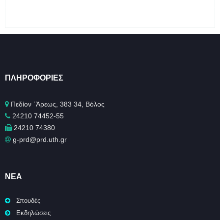
ΠΛΗΡΟΦΟΡΊΕΣ
Πεδίον ΄Άρεως, 383 34, Βόλος
24210 74452-55
24210 74380
g-prd@prd.uth.gr
ΝΈΑ
Σπουδές
Εκδηλώσεις