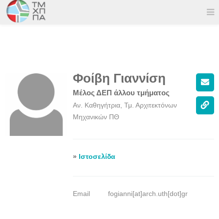
Φοίβη Γιαννίση
Μέλος ΔΕΠ άλλου τμήματος
Αν. Καθηγήτρια, Τμ. Αρχιτεκτόνων
Μηχανικών ΠΘ
»
Ιστοσελίδα
Email
fogianni[at]arch.uth[dot]gr