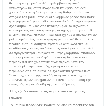
θεσμική και χωρική, αλλά περιλαμβάνει τη συζήτηση
γενικότερων θεμάτων θεωρητικού και εφαρμοσμένου
χαρακτήρα και τη διεθνή-συγκριτική θεώρηση. Βασικό
στοιχείο του μαθήματος είναι ο κομβικός ρόλος που παίζει
η περιφερειακή χωροταξία στο συνολικό σύστημα χωρικού
σχεδιασμού, συνδέοντας κατακορύφως το σχεδιασμό
υποκείμενου, πολεοδομικού χαρακτήρα, με τη χωροταξία
εθνικού και άνω επιπέδου, και ταυτόχρονα ο συντονιστικός
ρόλος οριζοντίως σε συνάρτηση με τομεακά θέματα. Στο
πλαίσιο αυτό, οι φοιτητές πρέπει να ανακαλέσουν και
συνθέσουν γνώσεις και δεξιότητες που έχουν αποκτηθεί
σε προγενέστερα μαθήματα του προγράμματος σπουδών,
που αφορούν ένα ευρύ φάσμα αντικειμένων που δεν
περιορίζεται στη χωροταξία αλλά περιλαμβάνει την
πολεοδομία, την ανάπτυξη, την προστασία του
περιβάλλοντος, το δίκαιο, τα σχεδιαστικά εργαλεία κλπ.
Συνεπώς, η επιτυχής ολοκλήρωση των αντίστοιχων
προγενέστερων μαθημάτων αποτελεί προϋπόθεση της
επιτυχούς παρακολούθησης του μαθήματος.
Πως εξειδικεύονται στις παρακάτω κατηγορίες
Γνώσεις
Το μάθημα προσεγγίζει βασικές έννοιες και πρακτικές του