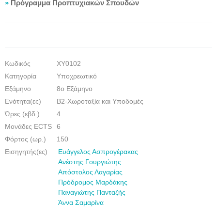
»
Πρόγραμμα Προπτυχιακών Σπουδών
Κωδικός
ΧΥ0102
Κατηγορία
Υποχρεωτικό
Εξάμηνο
8ο Εξάμηνο
Eνότητα(ες)
Β2-Χωροταξία και Υποδομές
Ώρες (εβδ.)
4
Μονάδες ECTS
6
Φόρτος (ωρ.)
150
Εισηγητής(ες)
Ευάγγελος Ασπρογέρακας
Ανέστης Γουργιώτης
Απόστολος Λαγαρίας
Πρόδρομος Μαρδάκης
Παναγιώτης Πανταζής
Άννα Σαμαρίνα