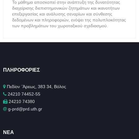
Το μάθημα αποσκοπεί στην ανάπτυξη της δυνατότητας
διαχείρισης διεπιστημονικών ζητημάτων και ικανοτήτων
επεξεργασίας και ανάλυσης σεναρίων και σύνθεσης
δεδομένων και πληροφοριών, ενόψει της πολυπλοκότητας
των προβλημάτων του χωροταξικού σχεδιασμού.
ΠΛΗΡΟΦΟΡΊΕΣ
Πεδίον ΄Άρεως, 383 34, Βόλος
24210 74452-55
24210 74380
g-prd@prd.uth.gr
ΝΈΑ