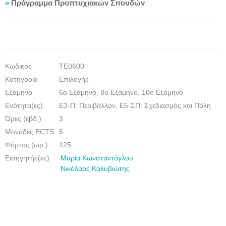
»
Πρόγραμμα Προπτυχιακών Σπουδών
Κωδικός
ΤΕ0600
Κατηγορία
Επιλογής
Εξάμηνο
6ο Εξάμηνο, 8ο Εξάμηνο, 10ο Εξάμηνο
Eνότητα(ες)
Ε3-Π: Περιβάλλον, Ε5-ΣΠ: Σχεδιασμός και Πόλη
Ώρες (εβδ.)
3
Μονάδες ECTS
5
Φόρτος (ωρ.)
125
Εισηγητής(ες)
Μαρία Κωνσταντόγλου
Νικόλαος Καλυβιώτης