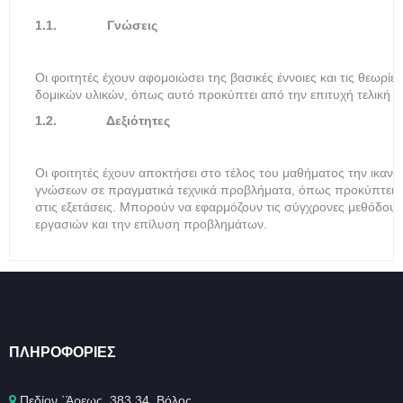
1.1.
Γνώσεις
Οι φοιτητές έχουν αφομοιώσει της βασικές έννοιες και τις θεωρίες
δομικών υλικών, όπως αυτό προκύπτει από την επιτυχή τελική ε
1.2.
Δεξιότητες
Οι φοιτητές έχουν αποκτήσει στο τέλος του μαθήματος την ικαν
γνώσεων σε πραγματικά τεχνικά προβλήματα, όπως προκύπτει απ
στις εξετάσεις. Μπορούν να εφαρμόζουν τις σύγχρονες μεθόδου
εργασιών και την επίλυση προβλημάτων.
ΠΛΗΡΟΦΟΡΊΕΣ
Πεδίον ΄Άρεως, 383 34, Βόλος