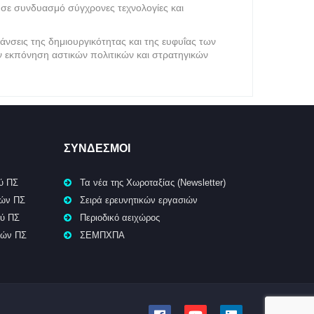
α σε συνδυασμό σύγχρονες τεχνολογίες και
άνσεις της δημιουργικότητας και της ευφυΐας των
ην εκπόνηση αστικών πολιτικών και στρατηγικών
ΣΥΝΔΕΣΜΟΙ
ύ ΠΣ
Τα νέα της Χωροταξίας (Newsletter)
κών ΠΣ
Σειρά ερευνητικών εργασιών
ού ΠΣ
Περιοδικό αειχώρος
κών ΠΣ
ΣΕΜΠΧΠΑ