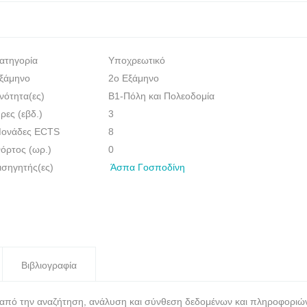
ατηγορία
Υποχρεωτικό
ξάμηνο
2ο Εξάμηνο
νότητα(ες)
Β1-Πόλη και Πολεοδομία
ρες (εβδ.)
3
ονάδες ECTS
8
όρτος (ωρ.)
0
ισηγητής(ες)
Άσπα Γοσποδίνη
Βιβλιογραφία
σα από την αναζήτηση, ανάλυση και σύνθεση δεδομένων και πληροφοριώ