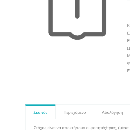
Κ
Ε
E
Ώ
Μ
Φ
Ε
Σκοπός
Περιεχόμενο
Αξιολόγηση
Στόχος είναι να αποκτήσουν οι φοιτητές/τριες, (μέ