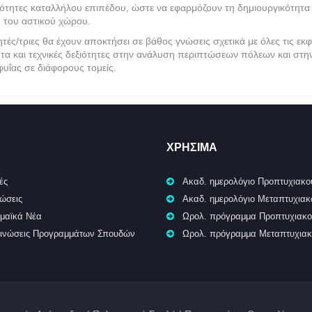
κανότητες καταλλήλου επιπέδου, ώστε να εφαρμόζουν τη δημιουργικότητ
ύ του αστικού χώρου.
ές/τριες θα έχουν αποκτήσει σε βάθος γνώσεις σχετικά με όλες τις εκφ
ητα και τεχνικές δεξιότητες στην ανάλυση περιπτώσεων πόλεων και στ
φυΐας σε διάφορους τομείς.
ΧΡΉΣΙΜΑ
ές
Ακαδ. ημερολόγιο Προπτυχιακο
ώσεις
Ακαδ. ημερολόγιο Μεταπτυχια
μαϊκά Νέα
Ωρολ. πρόγραμμα Προπτυχιακ
ινώσεις Προγραμμάτων Σπουδών
Ωρολ. πρόγραμμα Μεταπτυχια