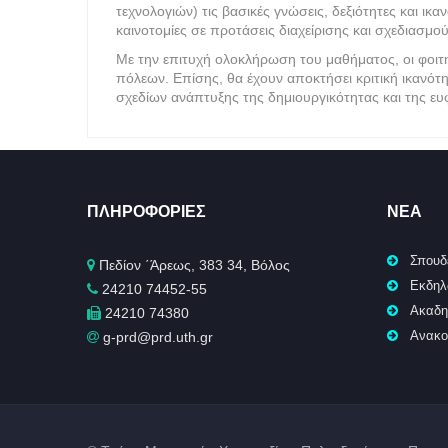
τεχνολογιών) τις βασικές γνώσεις, δεξιότητες και ι
καινοτομίες σε προτάσεις διαχείρισης και σχεδιασμο
Με την επιτυχή ολοκλήρωση του μαθήματος, οι φοιτητ
πόλεων. Επίσης, θα έχουν αποκτήσει κριτική ικανότ
σχεδίων ανάπτυξης της δημιουργικότητας και της ευ
ΠΛΗΡΟΦΟΡΊΕΣ
ΝΈΑ
Σπουδ
Πεδίον ΄Άρεως, 383 34, Βόλος
Εκδηλ
24210 74452-55
Ακαδη
24210 74380
Ανακο
g-prd@prd.uth.gr