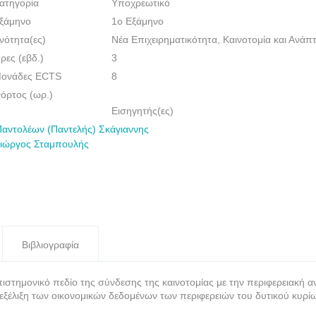
ατηγορία
Υποχρεωτικό
ξάμηνο
1ο Εξάμηνο
νότητα(ες)
Νέα Επιχειρηματικότητα, Καινοτομία και Ανάπ
ρες (εβδ.)
3
ονάδες ECTS
8
όρτος (ωρ.)
Εισηγητής(ες)
Παντολέων (Παντελής) Σκάγιαννης
Γιώργος Σταμπουλής
Βιβλιογραφία
ιεπιστημονικό πεδίο της σύνδεσης της καινοτομίας με την περιφερειακ
ξέλιξη των οικονομικών δεδομένων των περιφερειών του δυτικού κυρί