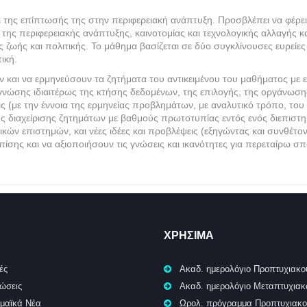
αι της επίπτωσής της στην περιφερειακή ανάπτυξη. Προσβλέπει να φέρει
ης περιφερειακής ανάπτυξης, καινοτομίας και τεχνολογικής αλλαγής κα
 ζωής και πολιτικής. Το μάθημα βασίζεται σε δύο συγκλίνουσες ευρείες 
ική.
 και να ερμηνεύσουν τα ζητήματα του αντικειμένου του μαθήματος με 
νώσης ιδιαιτέρως της κτήσης δεδομένων, της επιλογής, της οργάνωση
ς (με την έννοια της ερμηνείας προβλημάτων, με αναλυτικό τρόπο, το
ς διαχείρισης ζητημάτων με βαθμούς πρωτοτυπίας εντός ενός διεπιστημ
ωνικών επιστημών, και νέες ιδέες και προβλέψεις (εξηγώντας και συνθέ
πίσης και να αξιοποιήσουν τις γνώσεις και ικανότητες για περεταίρω σ
ΧΡΉΣΙΜΑ
ές
Ακαδ. ημερολόγιο Προπτυχιακο
ώσεις
Ακαδ. ημερολόγιο Μεταπτυχια
μαϊκά Νέα
Ωρολ. πρόγραμμα Προπτυχιακ