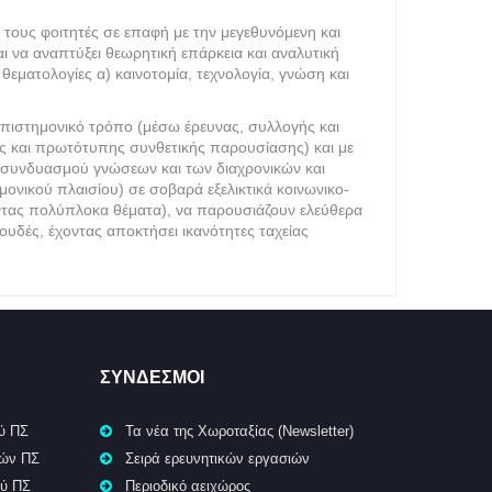
 τους φοιτητές σε επαφή με την μεγεθυνόμενη και
ι να αναπτύξει θεωρητική επάρκεια και αναλυτική
θεματολογίες α) καινοτομία, τεχνολογία, γνώση και
επιστημονικό τρόπο (μέσω έρευνας, συλλογής και
ς και πρωτότυπης συνθετικής παρουσίασης) και με
υ συνδυασμού γνώσεων και των διαχρονικών και
ονικού πλαισίου) σε σοβαρά εξελικτικά κοινωνικο-
τοντας πολύπλοκα θέματα), να παρουσιάζουν ελεύθερα
πουδές, έχοντας αποκτήσει ικανότητες ταχείας
ΣΥΝΔΕΣΜΟΙ
ύ ΠΣ
Τα νέα της Χωροταξίας (Newsletter)
κών ΠΣ
Σειρά ερευνητικών εργασιών
ού ΠΣ
Περιοδικό αειχώρος