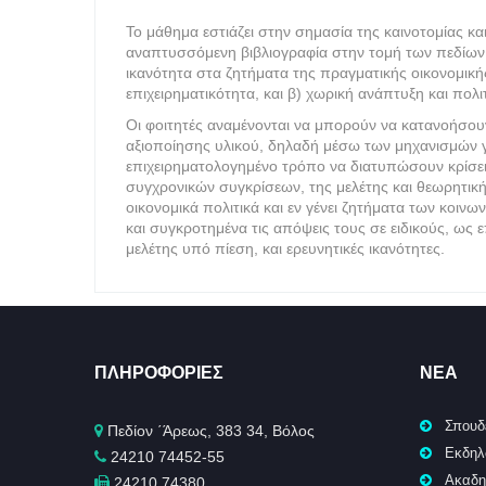
Το μάθημα εστιάζει στην σημασία της καινοτομίας κ
αναπτυσσόμενη βιβλιογραφία στην τομή των πεδίων τ
ικανότητα στα ζητήματα της πραγματικής οικονομικής
επιχειρηματικότητα, και β) χωρική ανάπτυξη και πολιτ
Οι φοιτητές αναμένονται να μπορούν να κατανοήσουν
αξιοποίησης υλικού, δηλαδή μέσω των μηχανισμών γ
επιχειρηματολογημένο τρόπο να διατυπώσουν κρίσει
συγχρονικών συγκρίσεων, της μελέτης και θεωρητική
οικονομικά πολιτικά και εν γένει ζητήματα των κοιν
και συγκροτημένα τις απόψεις τους σε ειδικούς, ως ε
μελέτης υπό πίεση, και ερευνητικές ικανότητες.
ΠΛΗΡΟΦΟΡΊΕΣ
ΝΈΑ
Σπουδ
Πεδίον ΄Άρεως, 383 34, Βόλος
Εκδηλ
24210 74452-55
Ακαδη
24210 74380