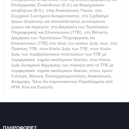
Επεξεργασίας Επικίνδυνων (Ε.Α.) και Βιομηχανικών
αποβλήτων (Β.Α.), στην Ανακύκλωση Υλικών, στα
Σύγχρονα Συστήματα Αντιρρύπανσης, στο Σχεδιασμό
έργων εξυγίανσης και αποκατάστασης ρυπασμένων
χώρων και περιοχών, στη Διαχείριση των Τεχνολογιών
Πληροφορικής και Επικοινωνιών (ΤΠΕ), στη Βέλτιστη
Διαχείριση των Τεχνολογιών Πληροφορικής και
Επικοινωνιών (ΤΠΕ) στο τέλος του κύκλου ζωής τους, στις
Πράσινες ΤΠΕ, στον Κύκλο ζωής των ΤΠΕ, στον Κύκλο
ζωής των περιβαλλοντικών επιπτώσεων των ΤΠΕ με
περιφερειακά σημεία οικολογικών δεικτών, στον Κύκλο
ζωής δυναμικού θέρμανσης του πλανήτη από τα ΤΠΕ με
περιφερειακά σημεία οικολογικών δεικτών, στους όρους
Συλλογή, Μείωση, Επαναχρησιμοποίηση, Ανακύκλωση,
Απόρριψη. Τέλος θα παρουσιαστούν Παραδείγματα από
ΗΠΑ, Κίνα και Ευρώπη.
ΠΛΗΡΟΦΟΡΊΕΣ