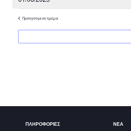
Select
date.
Προηγούμενη ημέρα
ΠΛΗΡΟΦΟΡΊΕΣ
ΝΈΑ