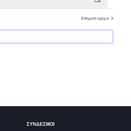
Day
Views
Navigation
Navigation
Επόμενη ημέρα
ΣΥΝΔΕΣΜΟΙ