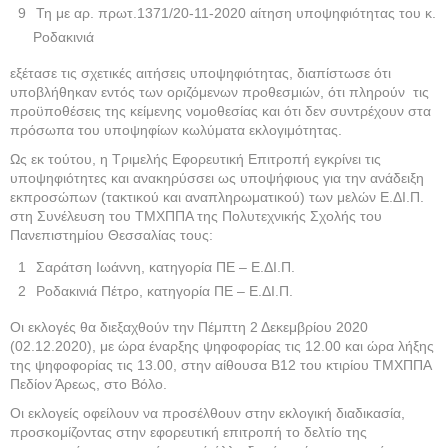
Τη με αρ. πρωτ.1371/20-11-2020 αίτηση υποψηφιότητας του κ.
Ροδακινιά
εξέτασε τις σχετικές αιτήσεις υποψηφιότητας, διαπίστωσε ότι
υποβλήθηκαν εντός των οριζόμενων προθεσμιών, ότι πληρούν τις
προϋποθέσεις της κείμενης νομοθεσίας και ότι δεν συντρέχουν στα
πρόσωπα του υποψηφίων κωλύματα εκλογιμότητας.
Ως εκ τούτου, η Τριμελής Εφορευτική Επιτροπή εγκρίνει τις
υποψηφιότητες και ανακηρύσσει ως υποψήφιους για την ανάδειξη
εκπροσώπων (τακτικού και αναπληρωματικού) των μελών Ε.ΔΙ.Π.
στη Συνέλευση του ΤΜΧΠΠΑ της Πολυτεχνικής Σχολής του
Πανεπιστημίου Θεσσαλίας τους:
Σαράτση Ιωάννη, κατηγορία ΠΕ – Ε.ΔΙ.Π.
Ροδακινιά Πέτρο, κατηγορία ΠΕ – Ε.ΔΙ.Π.
Οι εκλογές θα διεξαχθούν την Πέμπτη 2 Δεκεμβρίου 2020
(02.12.2020), με ώρα έναρξης ψηφοφορίας τις 12.00 και ώρα λήξης
της ψηφοφορίας τις 13.00, στην αίθουσα Β12 του κτιρίου ΤΜΧΠΠΑ
Πεδίον Άρεως, στο Βόλο.
Οι εκλογείς οφείλουν να προσέλθουν στην εκλογική διαδικασία,
προσκομίζοντας στην εφορευτική επιτροπή το δελτίο της