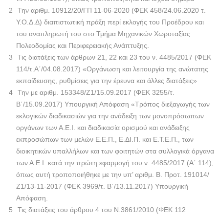
Την αριθμ. 10912/20/ΓΠ 11-06-2020 (ΦΕΚ 458/24.06.2020 τ.
Υ.Ο.Δ.Δ) διαπιστωτική πράξη περί εκλογής του Προέδρου και
του αναπληρωτή του στο Τμήμα Μηχανικών Χωροταξίας
Πολεοδομίας και Περιφερειακής Ανάπτυξης.
Τις διατάξεις των άρθρων 21, 22 και 23 του ν. 4485/2017 (ΦΕΚ
114/τ.Α΄/04.08.2017) «Οργάνωση και λειτουργία της ανώτατης
εκπαίδευσης, ρυθμίσεις για την έρευνα και άλλες διατάξεις»
Την με αριθμ. 153348/Ζ1/15.09.2017 (ΦΕΚ 3255/τ.
Β΄/15.09.2017) Υπουργική Απόφαση «Τρόπος διεξαγωγής των
εκλογικών διαδικασιών για την ανάδειξη των μονοπρόσωπων
οργάνων των Α.Ε.Ι. και διαδικασία ορισμού και ανάδειξης
εκπροσώπων των μελών Ε.Ε.Π., Ε.ΔΙ.Π. και Ε.Τ.Ε.Π., των
διοικητικών υπαλλήλων και των φοιτητών στα συλλογικά όργανα
των Α.Ε.Ι. κατά την πρώτη εφαρμογή του ν. 4485/2017 (Α΄ 114),
όπως αυτή τροποποιήθηκε με την υπ’ αριθμ. Β. Προτ. 191014/
Ζ1/13-11-2017 (ΦΕΚ 3969/τ. Β΄/13.11.2017) Υπουργική
Απόφαση.
Τις διατάξεις του άρθρου 4 του Ν.3861/2010 (ΦΕΚ 112