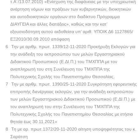
τ.Α΄/13.07.2010) «Ενίσχυση της διαφάνειας με την υποχρεωτική
ανάρτηση νόμων και πράξεων των κυβερνητικών, διοικητικών
και αυτοδιοικητικών οργάνων στο διαδίκτυο Πρόγραμμα
ΔΙΑΥΓΕΙΑ και άλλες διατάξεις», καθώς και την κατ’
εξουσιοδότηση αυτού εκδοθείσα υπ’ αριθ. ΥΠΟΙΚ Δ6 1127865/
ΕΞ2010/30.09.2010 απόφαση
Την με αριθμ. πρωτ. 1339/12-11-2020 Προκήρυξη Εκλογών για
την ανάδειξη του εκπροσώπου των μελών Εργαστηριακού
Διδακτικού Προσωπικού (Ε.ΔΙ.Π.) του ΤΜΧΠΠΑ με τον
αναπληρωτή του στη Συνέλευση του ΤΜΧΠΠΑ της
Πολυτεχνικής Σχολής του Πανεπιστημίου Θεσσαλίας.
Την με αριθμ. πρωτ. 1390/25-11-2020 Συγκρότηση εφορευτικής
επιτροπής διενέργειας εκλογών, για την ανάδειξη εκπροσώπου
των μελών Εργαστηριακού Διδακτικού Προσωπικού (Ε.ΔΙ.Π.) με
τον αναπληρωτή του στην Συνέλευση του ΤΜΧΠΠΑ της
Πολυτεχνικής Σχολής του Πανεπιστημίου Θεσσαλίας με ετήσια
θητεία έως 30.11.2021»
Τη με αρ. πρωτ.1372/20-11-2020 αίτηση υποψηφιότητας του κ.
Σαράτση