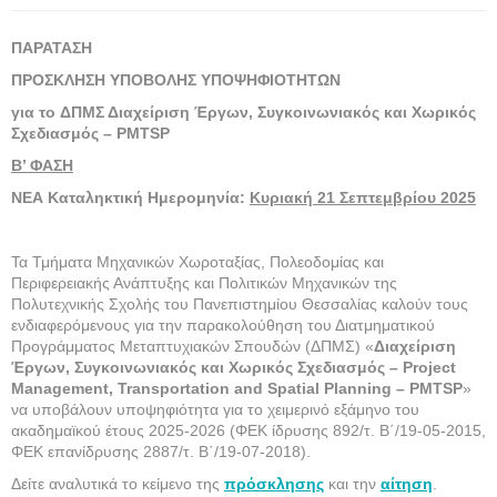
ΠΑΡΑΤΑΣΗ
ΠΡΟΣΚΛΗΣΗ ΥΠΟΒΟΛΗΣ ΥΠΟΨΗΦΙΟΤΗΤΩΝ
για το ΔΠΜΣ Διαχείριση Έργων, Συγκοινωνιακός και Χωρικός
Σχεδιασμός – PMTSP
Β’ ΦΑΣΗ
ΝΕΑ Καταληκτική Ημερομηνία:
Κυριακή 21 Σεπτεμβρίου 2025
Τα Τμήματα Μηχανικών Χωροταξίας, Πολεοδομίας και
Περιφερειακής Ανάπτυξης και Πολιτικών Μηχανικών της
Πολυτεχνικής Σχολής του Πανεπιστημίου Θεσσαλίας καλούν τους
ενδιαφερόμενους για την παρακολούθηση του Διατμηματικού
Προγράμματος Μεταπτυχιακών Σπουδών (ΔΠΜΣ) «
Διαχείριση
Έργων, Συγκοινωνιακός και Χωρικός Σχεδιασμός – Project
Management, Transportation and Spatial Planning – PMTSP
»
να υποβάλουν υποψηφιότητα για το χειμερινό εξάμηνο του
ακαδημαϊκού έτους 2025-2026 (ΦΕΚ ίδρυσης 892/τ. Β΄/19-05-2015,
ΦΕΚ επανίδρυσης 2887/τ. Β΄/19-07-2018).
Δείτε αναλυτικά το κείμενο της
πρόσκλησης
και την
αίτηση
.