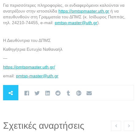
Για περισσότερες πληροφορίες, οι ενδιαφερόμενοι καλούνται να
ανατρέξουν στην ιστοσελίδα
https://pmtspmaster.uth.gr
ή να
απευθυνθούν στη Γραμματεία του ΔΠΜΣ (κ. Ισίδωρος Παππάς,
τηλ. 24210-74455, e-mail:
pmtsp-master@uth.gr
).
Η Διευθύντρια του ΔΠΜΣ
Καθηγήτρια Ευτυχία Ναθαναήλ
—
https://pmtspmaster.uth.gr/
email:
pmtsp-master@uth.gr
Σχετικές αναρτήσεις