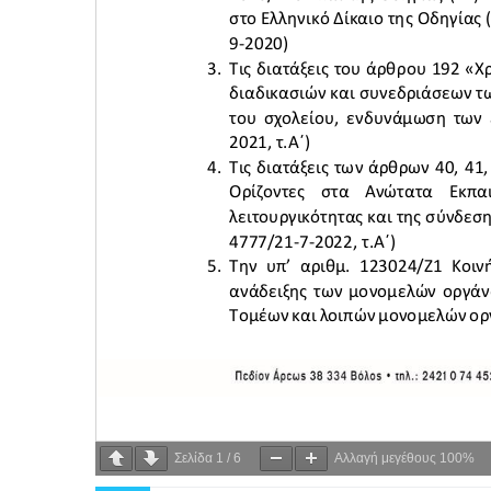
Σελίδα
1
/
6
Αλλαγή μεγέθους
100%