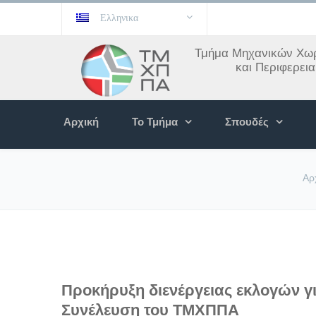
Ελληνικα
Τμήμα Μηχανικών Χωρ
και Περιφερει
Αρχική
Το Τμήμα
Σπουδές
Αρ
Προκήρυξη διενέργειας εκλογών 
Συνέλευση του ΤΜΧΠΠΑ