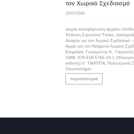
τον Χωρικό Σχεδιασμό
23/07/2026
αρχείο καταφόρτωση αρχείου σύνδ
Έκδοση Συμπόσιο Τίτλος: Διακήρυξ
Δελφών για τον Χωρικό Σχεδιασμό –
Αρχές για τον Νοήμονα Χωρικό Σχε
Επιμέλεια: Γουργιώτης Α., Γεμενετζή 
ISBN: 978-618-5765-10-1 (Ηλεκτρο
έκδοση) © ΤΜΧΠΠΑ, Πολυτεχνική Σ
Πανεπιστήμιο
περισσότερα