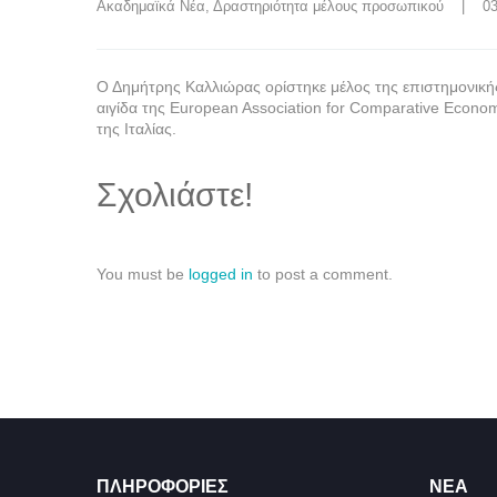
Ακαδημαϊκά Νέα
, 
Δραστηριότητα μέλους προσωπικού
    |    
Ο Δημήτρης Καλλιώρας ορίστηκε μέλος της επιστημονικής 
αιγίδα της European Association for Comparative Economi
της Ιταλίας.
Σχολιάστε!
You must be
logged in
to post a comment.
ΠΛΗΡΟΦΟΡΊΕΣ
ΝΈΑ