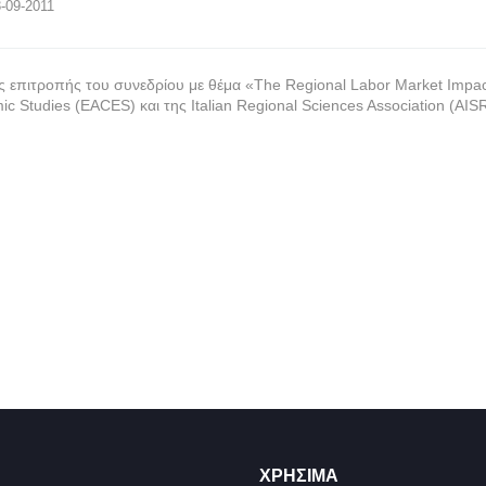
03-09-2011
επιτροπής του συνεδρίου με θέμα «The Regional Labor Market Impact o
c Studies (EACES) και της Italian Regional Sciences Association (AISR
ΧΡΉΣΙΜΑ