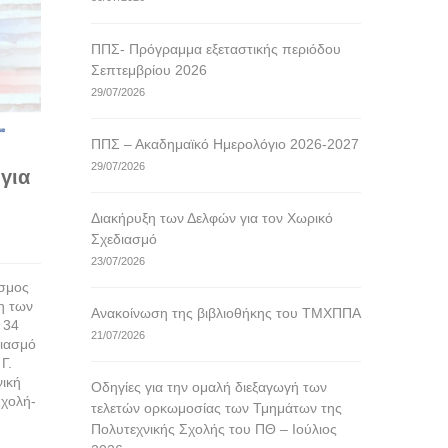
του ΠΘ – Ιούλιος 2026
16/07/2026
ΠΠΣ- Πρόγραμμα εξεταστικής περιόδου
16/07/2026
Σεπτεμβρίου 2026
Σας ενημερώνου
29/07/2026
Ιουλίου 2026 κ
Για την ομαλή διεξαγωγή της Ορκωμοσίας
πραγματοποιηθε
θα πρέπει να σας ενημερώσουμε και να
για τους αποφ
σας επιστήσουμε την προσοχή στα
ΠΠΣ – Ακαδημαϊκό Ημερολόγιο 2026-2027
Προγράμματος
παρακάτω: Οι απόφοιτοι θα φορέσουν
29/07/2026
για
Προγραμμάτων
τήβεννο, εφόσον το επιθυμούν. Οι υπό
και του Προγρ
ορκωμοσία απόφοιτοι θα πρέπει να
Σπουδών του 
Διακήρυξη των Δελφών για τον Χωρικό
προσέρχονται
Σχεδιασμό
περισσότε
περισσότερα
23/07/2026
εσμος
η των
Ανακοίνωση της βιβλιοθήκης του ΤΜΧΠΠΑ
 34
21/07/2026
διασμό
Γ.
νική
Οδηγίες για την ομαλή διεξαγωγή των
χολή-
τελετών ορκωμοσίας των Τμημάτων της
Πολυτεχνικής Σχολής του ΠΘ – Ιούλιος