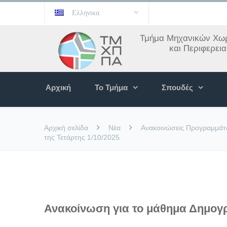
Ελληνικα
Τμήμα Μηχανικών Χωρ
και Περιφερει
Αρχική
Το Τμήμα
Σπουδές
Αρχική σελίδα
Νέα
Ανακοινώσεις Προγραμμά
της Τετάρτης 1/10/2025
Ανακοίνωση για το μάθημα Δημογρ