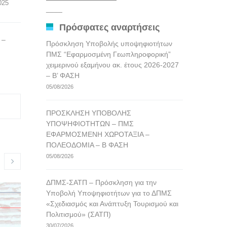
2025
αναρτήσεων
____
Πρόσφατες αναρτήσεις
 –
Πρόσκληση Υποβολής υποψηφιοτήτων
ΠΜΣ “Εφαρμοσμένη Γεωπληροφορική”
χειμερινού εξαμήνου ακ. έτους 2026-2027
– Β’ ΦΑΣΗ
05/08/2026
ΠΡΟΣΚΛΗΣΗ ΥΠΟΒΟΛΗΣ
ΥΠΟΨΗΦΙΟΤΗΤΩΝ – ΠΜΣ
ΕΦΑΡΜΟΣΜΕΝΗ ΧΩΡΟΤΑΞΙΑ –
ΠΟΛΕΟΔΟΜΙΑ – Β ΦΑΣΗ
05/08/2026
ΔΠΜΣ-ΣΑΤΠ – Πρόσκληση για την
Οδηγίες για την ομαλή
Ανακοίνωσ
Υποβολή Υποψηφιοτήτων για το ΔΠΜΣ
διεξαγωγή των τελετών
επερχόμε
«Σχεδιασμός και Ανάπτυξη Τουρισμού και
ορκωμοσίας των Τμημάτων
ΤΜΧΠΠΑ, τ
Πολιτισμού» (ΣΑΤΠ)
της Πολυτεχνικής Σχολής
Ιουλίου 2
30/07/2026