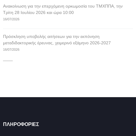
Ανακοίνωση για την επερχόμενη ορκωμοσία του ΤΜΧΠΠΑ, την
Τρίτη 28 Ιουλίου 2026 και ώρα 10:00
16/07/2026
Πρόσκληση υποβολής αιτήσεων για την εκπόνηση
μεταδιδακτορικής έρευνας, χειμερινό εξάμηνο 2026-2027
16/07/2026
____
ΠΛΗΡΟΦΟΡΊΕΣ