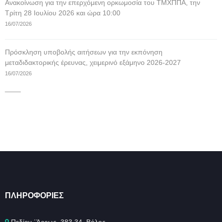
Ανακοίνωση για την επερχόμενη ορκωμοσία του ΤΜΧΠΠΑ, την
Τρίτη 28 Ιουλίου 2026 και ώρα 10:00
16/07/2026
Πρόσκληση υποβολής αιτήσεων για την εκπόνηση
μεταδιδακτορικής έρευνας, χειμερινό εξάμηνο 2026-2027
16/07/2026
____
ΠΛΗΡΟΦΟΡΊΕΣ