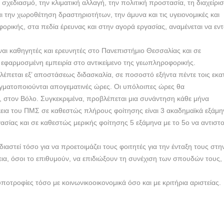
σχεδιασμό, την κλιματική αλλαγή, την πολιτική προστασία, τη διαχείρισ
 την χωροθέτηση δραστηριοτήτων, την άμυνα και τις υγειονομικές και
ορικής, στα πεδία έρευνας και στην αγορά εργασίας, αναμένεται να εν
ίναι καθηγητές και ερευνητές στο Πανεπιστήμιο Θεσσαλίας και σε
 εφαρμοσμένη εμπειρία στο αντικείμενο της γεωπληροφορικής.
έπεται εξ’ αποστάσεως διδασκαλία, σε ποσοστό εξήντα πέντε τοις εκα
αγματοποιούνται απογεματινές ώρες. Οι υπόλοιπες ώρες θα
 στον Βόλο. Συγκεκριμένα, προβλέπεται μια συνάντηση κάθε μήνα
εια του ΠΜΣ σε καθεστώς πλήρους φοίτησης είναι 3 ακαδημαϊκά εξάμη
ασίας και σε καθεστώς μερικής φοίτησης 5 εξάμηνα με το 5ο να αντιστο
διαστεί τόσο για να προετοιμάζει τους φοιτητές για την ένταξη τους στη
ια, όσοι το επιθυμούν, να επιδιώξουν τη συνέχιση των σπουδών τους,
οτροφίες τόσο με κοινωνικοοικονομικά όσο και με κριτήρια αριστείας.