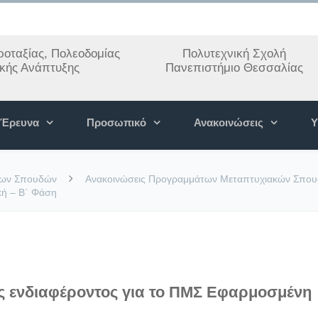
οταξίας, Πολεοδομίας
Πολυτεχνική Σχολή
ακής Ανάπτυξης
Πανεπιστήμιο Θεσσαλίας
Έρευνα
Προσωπικό
Ανακοινώσεις
Υ
των Σπουδών
Ανακοινώσεις Προγραμμάτων Μεταπτυχιακών Σπο
κή – Β΄ Φάση
 ενδιαφέροντος για το ΠΜΣ Εφαρμοσμένη