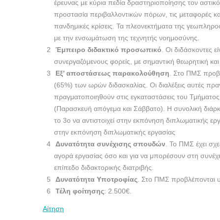
έρευνας με κύρια πεδία δραστηριοποίησης τον αστικό 
προστασία περιβαλλοντικών πόρων, τις μεταφορές και
πανδημικές κρίσεις. Τα πλεονεκτήματα της γεωπληροφ
με την ενσωμάτωση της τεχνητής νοημοσύνης.
Έμπειρο διδακτικό προσωπικό
. Οι διδάσκοντες ε
συνεργαζόμενους φορείς, με σημαντική θεωρητική και
Εξ’ αποστάσεως παρακολούθηση
. Στο ΠΜΣ προβλ
(65%) των ωρών διδασκαλίας. Οι διαλέξεις αυτές πρ
πραγματοποιηθούν στις εγκαταστάσεις του Τμήματος,
(Παρασκευή απόγεμα και Σάββατο). Η συνολική διάρκ
το 3ο να αντιστοιχεί στην εκπόνηση διπλωματικής εργ
στην εκπόνηση διπλωματικής εργασίας
Δυνατότητα συνέχισης σπουδών
. Το ΠΜΣ έχει σχε
αγορά εργασίας όσο και για να μπορέσουν στη συνέχε
επίπεδο διδακτορικής διατριβής.
Δυνατότητα Υποτροφίας
. Στο ΠΜΣ προβλέπονται υπ
Τέλη φοίτησης
: 2.500€.
Αίτηση