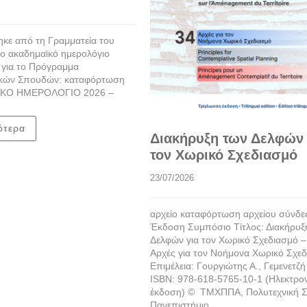
κε από τη Γραμματεία του
ο ακαδημαϊκό ημερολόγιο
 για το Πρόγραμμα
κών Σπουδών: καταφόρτωση
ΚΟ ΗΜΕΡΟΛΟΓΙΟ 2026 –
ότερα
Διακήρυξη των Δελφών 
τον Χωρικό Σχεδιασμό
23/07/2026
αρχείο καταφόρτωση αρχείου σύνδ
Έκδοση Συμπόσιο Τίτλος: Διακήρυξ
Δελφών για τον Χωρικό Σχεδιασμό –
Αρχές για τον Νοήμονα Χωρικό Σχε
Επιμέλεια: Γουργιώτης Α., Γεμενετζή 
ISBN: 978-618-5765-10-1 (Ηλεκτρο
έκδοση) © ΤΜΧΠΠΑ, Πολυτεχνική Σ
Πανεπιστήμιο