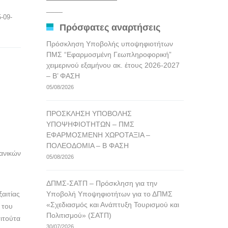
αναρτήσεων
____
25-09-
Πρόσφατες αναρτήσεις
Πρόσκληση Υποβολής υποψηφιοτήτων
ΠΜΣ “Εφαρμοσμένη Γεωπληροφορική”
χειμερινού εξαμήνου ακ. έτους 2026-2027
– Β’ ΦΑΣΗ
05/08/2026
ΠΡΟΣΚΛΗΣΗ ΥΠΟΒΟΛΗΣ
ΥΠΟΨΗΦΙΟΤΗΤΩΝ – ΠΜΣ
ΕΦΑΡΜΟΣΜΕΝΗ ΧΩΡΟΤΑΞΙΑ –
ΠΟΛΕΟΔΟΜΙΑ – Β ΦΑΣΗ
ανικών
05/08/2026
ΔΠΜΣ-ΣΑΤΠ – Πρόσκληση για την
αιτίας
Υποβολή Υποψηφιοτήτων για το ΔΠΜΣ
«Σχεδιασμός και Ανάπτυξη Τουρισμού και
 του
Πολιτισμού» (ΣΑΤΠ)
τιτούτα
30/07/2026