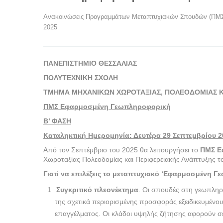
Ανακοινώσεις Προγραμμάτων Μεταπτυχιακών Σπουδών (ΠΜ
2025
ΠΑΝΕΠΙΣΤΗΜΙΟ ΘΕΣΣΑΛΙΑΣ
ΠΟΛΥΤΕΧΝΙΚΗ ΣΧΟΛΗ
ΤΜΗΜΑ ΜΗΧΑΝΙΚΩΝ ΧΩΡΟΤΑΞΙΑΣ, ΠΟΛΕΟΔΟΜΙΑΣ Κ
ΠΜΣ Εφαρμοσμένη Γεωπληροφορική
Β’ ΦΑΣΗ
Καταληκτική Ημερομηνία: Δευτέρα 29 Σεπτεμβρίου 2
Από τον Σεπτέμβριο του 2025 θα λειτουργήσει το
ΠΜΣ Ε
Χωροταξίας Πολεοδομίας και Περιφερειακής Ανάπτυξης τ
Γιατί να επιλέξεις το μεταπτυχιακό ‘Εφαρμοσμένη 
Συγκριτικό πλεονέκτημα
. Οι σπουδές στη γεωπληρ
της σχετικά περιορισμένης προσφοράς εξειδικευμένου
επαγγέλματος. Οι κλάδοι υψηλής ζήτησης αφορούν σε κ