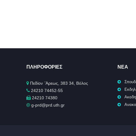
ΠΛΗΡΟΦΟΡΊΕΣ
ΝΈΑ
Σπουδ
Πεδίον ΄Άρεως, 383 34, Βόλος
Εκδηλ
24210 74452-55
Ακαδη
24210 74380
Ανακο
g-prd@prd.uth.gr