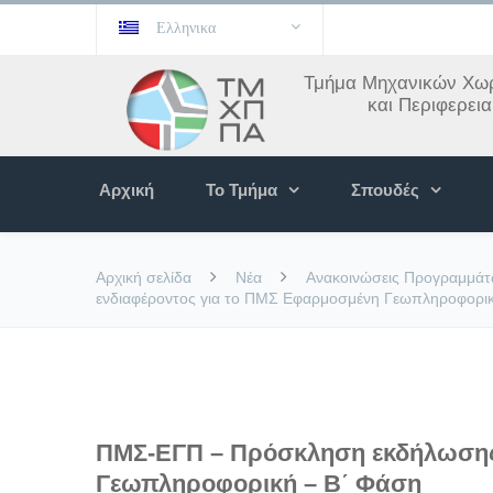
Ελληνικα
Τμήμα Μηχανικών Χωρ
και Περιφερει
Αρχική
Το Τμήμα
Σπουδές
Αρχική σελίδα
Νέα
Ανακοινώσεις Προγραμμά
ενδιαφέροντος για το ΠΜΣ Εφαρμοσμένη Γεωπληροφορι
ΠΜΣ-ΕΓΠ – Πρόσκληση εκδήλωσης
Γεωπληροφορική – Β΄ Φάση