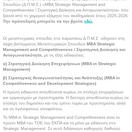
Σπουδών (Δ.Π.Μ.Σ.) «MBA Strategic Management and
Competitiveness / Στρατηγική Διοίκηση και Ανταγωνιστικότητα» που
ξεκινά από το χειμερινό εξάμηνο του ακαδημαϊκού έτους 2025-2026.
Την πρόσκληση μπορείτε να την βρείτε
εδώ
.
Οι μεταπτυχιακές σπουδές στο παραπάνω Δ.Π.Μ.Σ. οδηγούν στη
λήψη Διπλώματος Μεταπτυχιακών Σπουδών
MBA Strategic
Management and Competitiveness / Στρατηγική Διοίκηση και
Ανταγωνιστικότητα,
με τις εξής ειδικεύσεις:
α) Στρατηγική Διοίκηση Επιχειρήσεων (MBA in Strategic
Management)
β) Στρατηγικές Ανταγωνιστικότητας και Ανάπτυξης (MBA in
Competitiveness and Development Strategies)
Η πρώτη ειδίκευση απευθύνεται κυρίως σε στελέχη επιχειρήσεων
και οργανισμών με προϋπηρεσία. Η δεύτερη απευθύνεται κυρίως σε
στελέχη του δημοσίου και του τρίτου τομέα με προϋπηρεσία, αλλά
και σε πρόσφατους αποφοίτους.
Το ΜΒΑ in Strategic Management and Competitiveness είναι το
πρώτο MBA του ΤΟΕ του ΕΚΠΑ και το μόνο με ειδίκευση στο
Strategic Management. Σε αυτό διδάσκουν καθηγητές διεθνούς