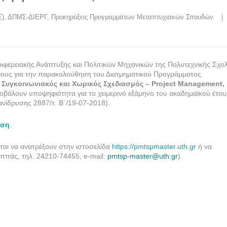
Σ)
, 
ΔΠΜΣ-ΔΙΕΡΓ
, 
Προκηρύξεις Προγραμμάτων Μεταπτυχιακών Σπουδών
    | 
ιφερειακής Ανάπτυξης και Πολιτικών Μηχανικών της Πολυτεχνικής Σχο
νους για την παρακολούθηση του Διατμηματικού Προγράμματος
 Συγκοινωνιακός και Χωρικός Σχεδιασμός – Project Management,
οβάλουν υποψηφιότητα για το χειμερινό εξάμηνο του ακαδημαϊκού έτου
νίδρυσης 2887/τ. Β΄/19-07-2018).
ηση
.
νται να ανατρέξουν στην ιστοσελίδα
https://pmtspmaster.uth.gr
ή να
ππάς, τηλ. 24210-74455, e-mail:
pmtsp-master@uth.gr
).