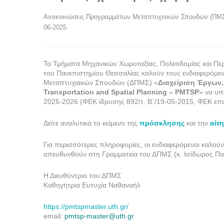
Ανακοινώσεις Προγραμμάτων Μεταπτυχιακών Σπουδών (ΠΜ
06-2025
Τα Τμήματα Μηχανικών Χωροταξίας, Πολεοδομίας και Περ
του Πανεπιστημίου Θεσσαλίας καλούν τους ενδιαφερόμε
Μεταπτυχιακών Σπουδών (ΔΠΜΣ) «
Διαχείριση Έργων,
Transportation and Spatial Planning – PMTSP
» να υπ
2025-2026 (ΦΕΚ ίδρυσης 892/τ. Β΄/19-05-2015, ΦΕΚ επα
Δείτε αναλυτικά το κείμενο της
πρόσκλησης
και την
αίτ
Για περισσότερες πληροφορίες, οι ενδιαφερόμενοι καλού
απευθυνθούν στη Γραμματεία του ΔΠΜΣ (κ. Ισίδωρος Πα
Η Διευθύντρια του ΔΠΜΣ
Καθηγήτρια Ευτυχία Ναθαναήλ
https://pmtspmaster.uth.gr/
email:
pmtsp-master@uth.gr