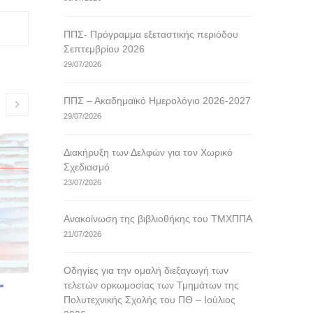
ΠΠΣ- Πρόγραμμα εξεταστικής περιόδου
Σεπτεμβρίου 2026
29/07/2026
ΠΠΣ – Ακαδημαϊκό Ημερολόγιο 2026-2027
29/07/2026
Οδηγίες για την ομαλή
Ανακοίνωσ
Διακήρυξη των Δελφών για τον Χωρικό
διεξαγωγή των τελετών
επερχόμε
Σχεδιασμό
ορκωμοσίας των Τμημάτων
ΤΜΧΠΠΑ, τ
23/07/2026
της Πολυτεχνικής Σχολής
Ιουλίου 2
του ΠΘ – Ιούλιος 2026
16/07/2026
Ανακοίνωση της βιβλιοθήκης του ΤΜΧΠΠΑ
16/07/2026
21/07/2026
Σας ενημερώνου
Ιουλίου 2026 κ
Για την ομαλή διεξαγωγή της Ορκωμοσίας
Οδηγίες για την ομαλή διεξαγωγή των
πραγματοποιηθε
θα πρέπει να σας ενημερώσουμε και να
τελετών ορκωμοσίας των Τμημάτων της
για τους αποφ
σας επιστήσουμε την προσοχή στα
Πολυτεχνικής Σχολής του ΠΘ – Ιούλιος
Προγράμματος
παρακάτω: Οι απόφοιτοι θα φορέσουν