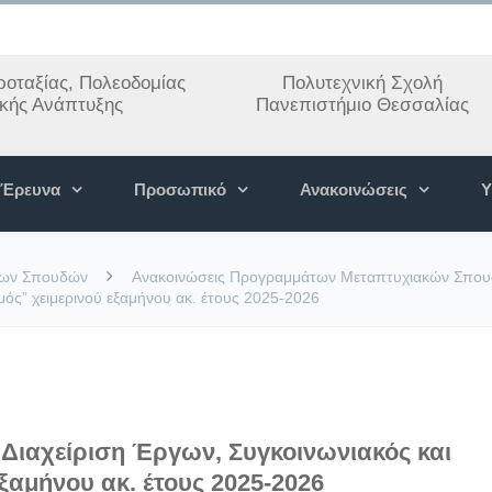
οταξίας, Πολεοδομίας
Πολυτεχνική Σχολή
ακής Ανάπτυξης
Πανεπιστήμιο Θεσσαλίας
Έρευνα
Προσωπικό
Ανακοινώσεις
Υ
των Σπουδών
Ανακοινώσεις Προγραμμάτων Μεταπτυχιακών Σπο
μός” χειμερινού εξαμήνου ακ. έτους 2025-2026
ιαχείριση Έργων, Συγκοινωνιακός και
ξαμήνου ακ. έτους 2025-2026