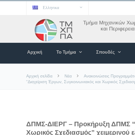
Ελληνικα
Τμήμα Μηχανικών Χωρ
και Περιφερει
Αρχική
Το Τμήμα
Σπουδές
Αρχική σελίδα
Νέα
Ανακοινώσεις Προγραμμά
“Διαχείριση Έργων, Συγκοινωνιακός και Χωρικός Σχεδιασ
ΔΠΜΣ-ΔΙΕΡΓ – Προκήρυξη ΔΠΜΣ “Δ
Χωρικός Σχεδιασμός” χειμερινού ε