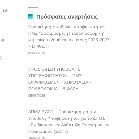
αναρτήσεων
____
   19-
Πρόσφατες αναρτήσεις
Πρόσκληση Υποβολής υποψηφιοτήτων
ΠΜΣ “Εφαρμοσμένη Γεωπληροφορική”
λής
χειμερινού εξαμήνου ακ. έτους 2026-2027
– Β’ ΦΑΣΗ
05/08/2026
ς
ΠΡΟΣΚΛΗΣΗ ΥΠΟΒΟΛΗΣ
ΥΠΟΨΗΦΙΟΤΗΤΩΝ – ΠΜΣ
ΕΦΑΡΜΟΣΜΕΝΗ ΧΩΡΟΤΑΞΙΑ –
ΠΟΛΕΟΔΟΜΙΑ – Β ΦΑΣΗ
05/08/2026
ΔΠΜΣ-ΣΑΤΠ – Πρόσκληση για την
Υποβολή Υποψηφιοτήτων για το ΔΠΜΣ
«Σχεδιασμός και Ανάπτυξη Τουρισμού και
Πολιτισμού» (ΣΑΤΠ)
30/07/2026