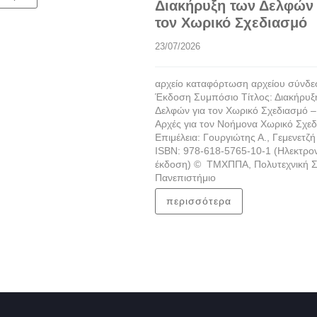
Διακήρυξη των Δελφών 
τον Χωρικό Σχεδιασμό
23/07/2026
αρχείο καταφόρτωση αρχείου σύνδ
Έκδοση Συμπόσιο Τίτλος: Διακήρυξ
Δελφών για τον Χωρικό Σχεδιασμό –
Αρχές για τον Νοήμονα Χωρικό Σχε
Επιμέλεια: Γουργιώτης Α., Γεμενετζή 
ISBN: 978-618-5765-10-1 (Ηλεκτρο
έκδοση) © ΤΜΧΠΠΑ, Πολυτεχνική Σ
Πανεπιστήμιο
περισσότερα