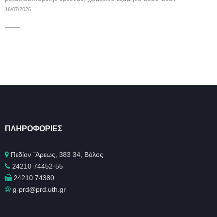
16/07/2026
____
ΠΛΗΡΟΦΟΡΊΕΣ
Πεδίον ΄Άρεως, 383 34, Βόλος
24210 74452-55
24210 74380
g-prd@prd.uth.gr