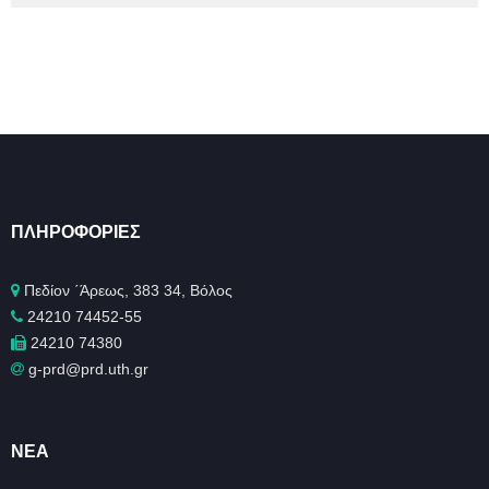
ΠΛΗΡΟΦΟΡΊΕΣ
Πεδίον ΄Άρεως, 383 34, Βόλος
24210 74452-55
24210 74380
g-prd@prd.uth.gr
ΝΈΑ