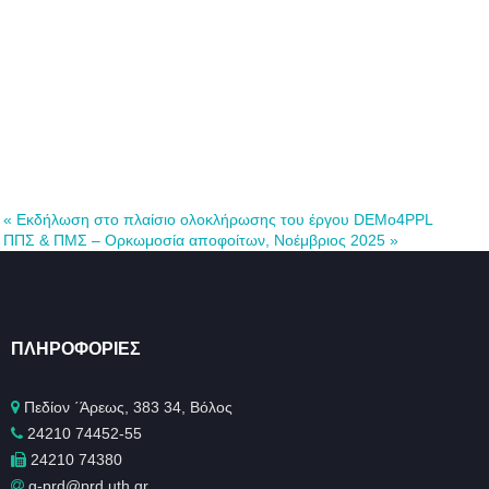
«
Εκδήλωση στο πλαίσιο ολοκλήρωσης του έργου DEMo4PPL
ΠΠΣ & ΠΜΣ – Ορκωμοσία αποφοίτων, Νοέμβριος 2025
»
ΠΛΗΡΟΦΟΡΊΕΣ
Πεδίον ΄Άρεως, 383 34, Βόλος
24210 74452-55
24210 74380
g-prd@prd.uth.gr