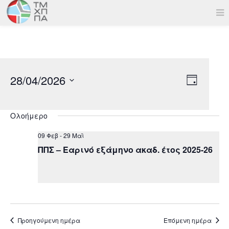
28/04/2026
Views
Event
Day
Views
Navigation
Select
Navigatio
date.
Ολοήμερο
09 Φεβ
-
29 Μαϊ
ΠΠΣ – Εαρινό εξάμηνο ακαδ. έτος 2025-26
Προηγούμενη ημέρα
Επόμενη ημέρα