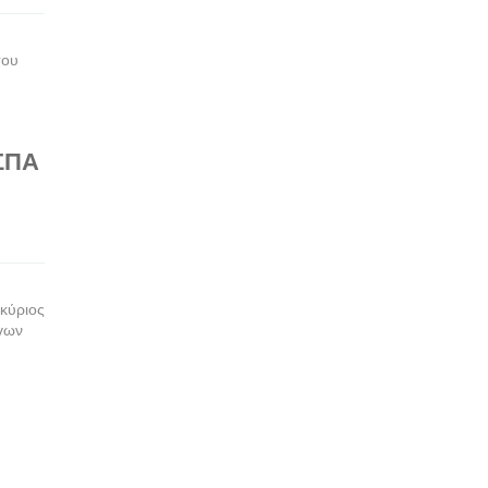
του
ΣΠΑ
κύριος
ργων