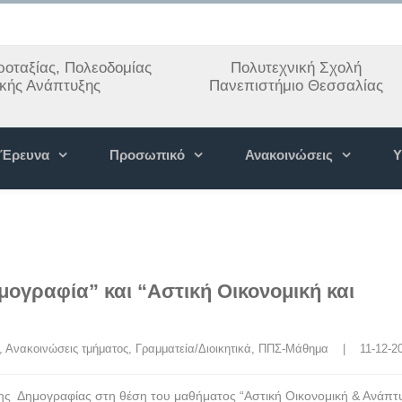
οταξίας, Πολεοδομίας
Πολυτεχνική Σχολή
ακής Ανάπτυξης
Πανεπιστήμιο Θεσσαλίας
Έρευνα
Προσωπικό
Ανακοινώσεις
Υ
μογραφία” και “Αστική Οικονομική και
, 
Ανακοινώσεις τμήματος
, 
Γραμματεία/Διοικητικά
, 
ΠΠΣ-Μάθημα
    |    11-12-
ης Δημογραφίας στη θέση του μαθήματος “Αστική Οικονομική & Ανάπτυ