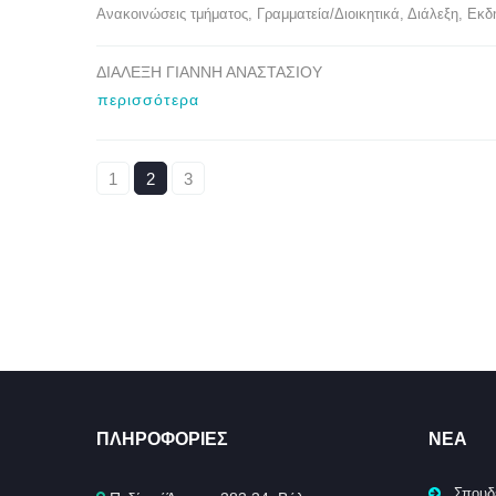
Ανακοινώσεις τμήματος
, 
Γραμματεία/Διοικητικά
, 
Διάλεξη
, 
Εκδ
ΔΙΑΛΕΞΗ ΓΙΑΝΝΗ ΑΝΑΣΤΑΣΙΟΥ
περισσότερα
1
2
3
ΠΛΗΡΟΦΟΡΊΕΣ
ΝΈΑ
Σπουδ