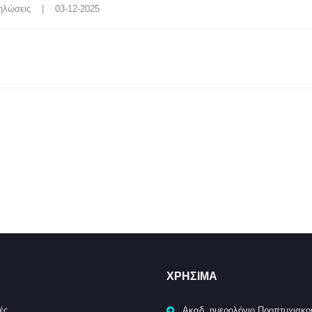
ηλώσεις
    |    03-12-2025
ΧΡΉΣΙΜΑ
ές
Ακαδ. ημερολόγιο Προπτυχιακο