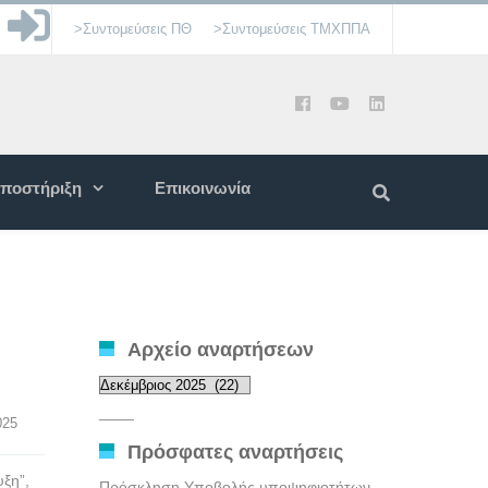
>Συντομεύσεις ΠΘ
>Συντομεύσεις ΤΜΧΠΠΑ
ποστήριξη
Επικοινωνία
Αρχείο αναρτήσεων
Αρχείο
αναρτήσεων
____
2025
Πρόσφατες αναρτήσεις
ξη”,
Πρόσκληση Υποβολής υποψηφιοτήτων