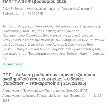
ΤΜΧΠΠΑ 26 Φεβρουαρίου 2025
Άλλη Εκδήλωση
, 
Ανακοινώσεις τμήματος
, 
Γραμματεία/Διοικητικά
, 
Εκδηλώσεις
    |    24-02-2025
Το Τμήμα Μηχανικών Χωροταξίας, Πολεοδομίας και Περιφερειακής
Ανάπτυξης (ΤΜΧΠΠΑ) της Πολυτεχνικής Σχολής του
Πανεπιστημίου Θεσσαλίας βρίσκεται στην εξαιρετικά ευχάριστη
θέση να ανακοινώσει την επίσκεψη των μαθητών και των μαθητριών
του 3ου Γενικού Επαγγελματικού Λυκείου Βόλου και του 5ου
Γενικού Επαγγελματικού Λυκείου Λάρισας στις εγκαταστάσεις του,
στο πλαίσιο του Προγράμματος «Ανοιχτές Θύρες». Κατά τη διάρκεια
της
περισσότερα
ΠΠΣ – Δήλωση μαθημάτων εαρινού εξαμήνου
ακαδημαϊκού έτους 2024-2025 – Οδηγίες
(παράταση – επικαιροποίηση 21/02/2025)
Ανακοινώσεις Προγραμμάτων Προπτυχιακών Σπουδών (ΠΠΣ)
, 
Ανακοινώσεις τμήματος
, 
Γραμματεία/Διοικητικά
, 
Πρωτοετείς
    |    21-02-
2025