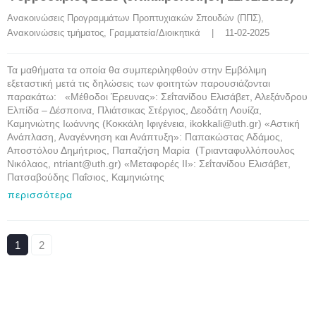
Ανακοινώσεις Προγραμμάτων Προπτυχιακών Σπουδών (ΠΠΣ)
, 
Ανακοινώσεις τμήματος
, 
Γραμματεία/Διοικητικά
    |    11-02-2025
Τα μαθήματα τα οποία θα συμπεριληφθούν στην Εμβόλιμη
εξεταστική μετά τις δηλώσεις των φοιτητών παρουσιάζονται
παρακάτω: «Μέθοδοι Έρευνας»: Σεΐτανίδου Ελισάβετ, Αλεξάνδρου
Ελπίδα – Δέσποινα, Πλιάτσικας Στέργιος, Δεοδάτη Λουίζα,
Καμηνιώτης Ιωάννης (Κοκκάλη Ιφιγένεια, ikokkali@uth.gr) «Αστική
Ανάπλαση, Αναγέννηση και Ανάπτυξη»: Παπακώστας Αδάμος,
Αποστόλου Δημήτριος, Παπαζήση Μαρία (Τριανταφυλλόπουλος
Νικόλαος, ntriant@uth.gr) «Μεταφορές ΙΙ»: Σεΐτανίδου Ελισάβετ,
Πατσαβούδης Παΐσιος, Καμηνιώτης
περισσότερα
1
2