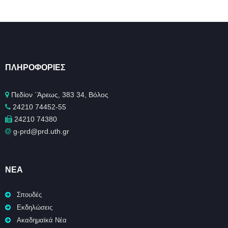
ΠΛΗΡΟΦΟΡΊΕΣ
Πεδίον ΄Άρεως, 383 34, Βόλος
24210 74452-55
24210 74380
g-prd@prd.uth.gr
ΝΈΑ
Σπουδές
Εκδηλώσεις
Ακαδημαϊκά Νέα