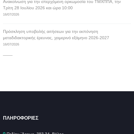
Ανακοίνωση για την επερχόμενη ορκωμοσία του ΤΜΧΠΠΑ, την
Τρίτη 28 Ιουλίου 2026 και ώρα 10:00
16/07/2026
Πρόσκληση υποβολής αιτήσεων για την εκπόνηση
μεταδιδακτορικής έρευνας, χειμερινό εξάμηνο 2026-2027
16/07/2026
____
ΠΛΗΡΟΦΟΡΊΕΣ